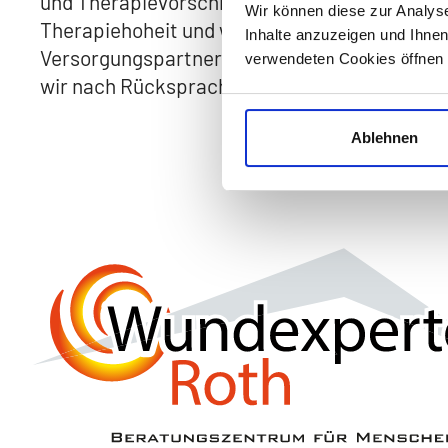
und Therapievorschlag. Sie als zuständiger Ar
Wir können diese zur Analys
Therapiehoheit und wir stehen beratend zur Sei
Inhalte anzuzeigen und Ihnen
Versorgungspartner (Angehörige, Pflegediens
verwendeten Cookies öffnen 
wir nach Rücksprache mit Ihnen die Organisa
Ablehnen