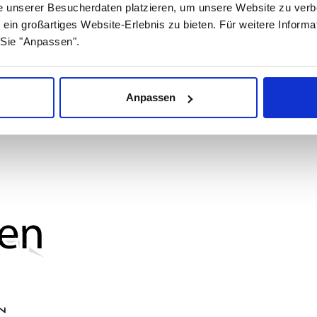
zt haben weiterhin die
e unserer Besucherdaten platzieren, um unsere Website zu verbe
te. Falls ein dritter
 ein großartiges Website-Erlebnis zu bieten. Für weitere Inform
t) notwendig ist, übernehmen
Sie "Anpassen".
tion und Schulung.
Anpassen