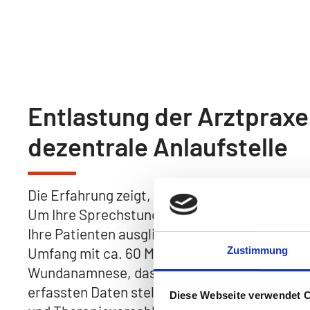
Entlastung der Arztprax
dezentrale Anlaufstelle
Die Erfahrung zeigt, dass eine effektive Wund
Um Ihre Sprechstunde zu entlasten können w
Ihre Patienten ausgliedern und beraten. Unse
Zustimmung
Umfang mit ca. 60 Minuten angesetzt. Schwer
Wundanamnese, das Wundassesment und die E
erfassten Daten stellen wir Ihnen zur Verfügu
Diese Webseite verwendet 